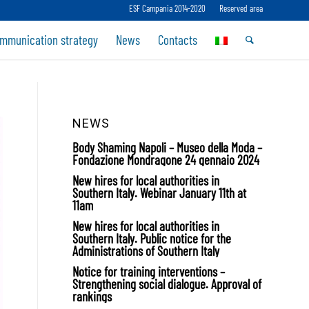
ESF Campania 2014-2020
Reserved area
mmunication strategy
News
Contacts
NEWS
Body Shaming Napoli – Museo della Moda –
Fondazione Mondragone 24 gennaio 2024
New hires for local authorities in
Southern Italy. Webinar January 11th at
11am
New hires for local authorities in
Southern Italy. Public notice for the
Administrations of Southern Italy
Notice for training interventions –
Strengthening social dialogue. Approval of
rankings