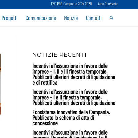
FSE POR Campania 2014-2020
Area Riservata
 Progetti
Comunicazione
Notizie
Contatti
NOTIZIE RECENTI
Incentivi all’assunzione in favore delle
imprese – I, II e III finestra temporale.
Pubblicati ulteriori decreti di liquidazione
e di rettifica
Incentivi all’assunzione in favore delle
imprese – I e II finestra temporale.
Pubblicati ulteriori decreti di liquidazione
Ecosistema innovativo della Campania.
Pubblicato lo schema di atto di
O
concessione
Incentivi all’assunzione in favore delle
imprese. Decreto di liquidazione I e II