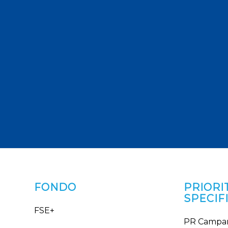
FONDO
PRIORIT
SPECIF
FSE+
PR Campan