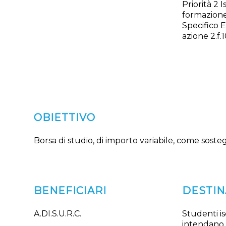
Priorità 2 
formazione
Specifico E
azione 2.f.1
OBIETTIVO
Borsa di studio, di importo variabile, come sost
BENEFICIARI
DESTIN
A.DI.S.U.R.C.
Studenti is
intendano i