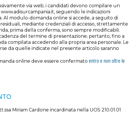
usivamente via web; i candidati devono compilare un
www.adisurcampania.it, seguendo le indicazioni
a. Al modulo-domanda online si accede, a seguito di
residuali, mediante credenziali di accesso, strettamente
omanda, prima della conferma, sono sempre modificabili.
scadenza del termine di presentazione; pertanto, fino a
nda compilata accedendo alla propria area personale. Le
e da quelle indicate nel presente articolo saranno
entro e non oltre le
domanda online deve essere confermato
NTO
t.ssa Miriam Cardone incardinata nella UOS 210.01.01