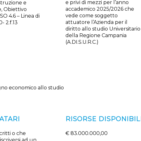
e privi di mezzi per l’anno
Istruzione e
accademico 2025/2026 che
, Obiettivo
vede come soggetto
SO 4.6 – Linea di
attuatore l’Azienda per il
0- 2.f.13
diritto allo studio Universitario
della Regione Campania
(A.DI.S.U.R.C.)
egno economico allo studio
ATARI
RISORSE DISPONIBIL
critti o che
€ 83.000.000,00
scriversi ad un