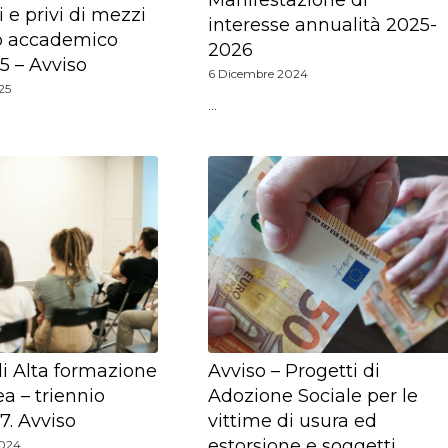
 e privi di mezzi
interesse annualità 2025-
no accademico
2026
5 – Avviso
6 Dicembre 2024
25
…
di Alta formazione
Avviso – Progetti di
ea – triennio
Adozione Sociale per le
. Avviso
vittime di usura ed
estorsione e soggetti
2024