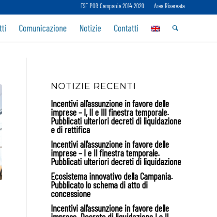
FSE POR Campania 2014-2020
Area Riservata
ti
Comunicazione
Notizie
Contatti
NOTIZIE RECENTI
Incentivi all’assunzione in favore delle
imprese – I, II e III finestra temporale.
Pubblicati ulteriori decreti di liquidazione
e di rettifica
Incentivi all’assunzione in favore delle
imprese – I e II finestra temporale.
Pubblicati ulteriori decreti di liquidazione
Ecosistema innovativo della Campania.
Pubblicato lo schema di atto di
concessione
Incentivi all’assunzione in favore delle
imprese. Decreto di liquidazione I e II