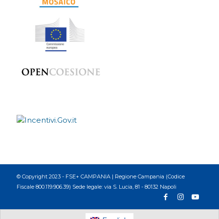
© Copyright 2023 - FSE+ CAMPANIA | Regione Campania (Codice
Fiscale 800.119.906.39) Sede legale: via S. Lucia, 81 - 80132 Napoli