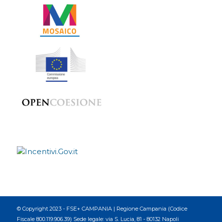
© Copyright 2023 - FSE+ CAMPANIA | Regione Campania (Codice
Fiscale 800.119.906.39) Sede legale: via S. Lucia, 81 - 80132 Napoli