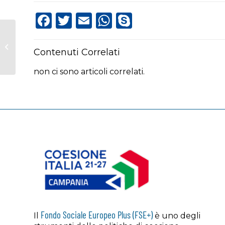
Facebook
Twitter
Email
WhatsApp
Skype
Sistema ITS in
Contenuti Correlati
Campania
non ci sono articoli correlati.
Fondo Sociale Europeo Plus (FSE+)
Il
è uno degli