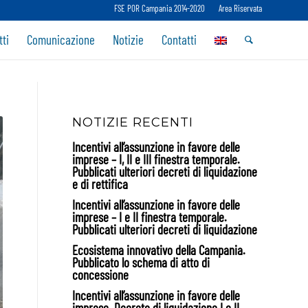
FSE POR Campania 2014-2020
Area Riservata
ti
Comunicazione
Notizie
Contatti
NOTIZIE RECENTI
Incentivi all’assunzione in favore delle
imprese – I, II e III finestra temporale.
Pubblicati ulteriori decreti di liquidazione
e di rettifica
Incentivi all’assunzione in favore delle
imprese – I e II finestra temporale.
Pubblicati ulteriori decreti di liquidazione
Ecosistema innovativo della Campania.
Pubblicato lo schema di atto di
concessione
Incentivi all’assunzione in favore delle
imprese. Decreto di liquidazione I e II