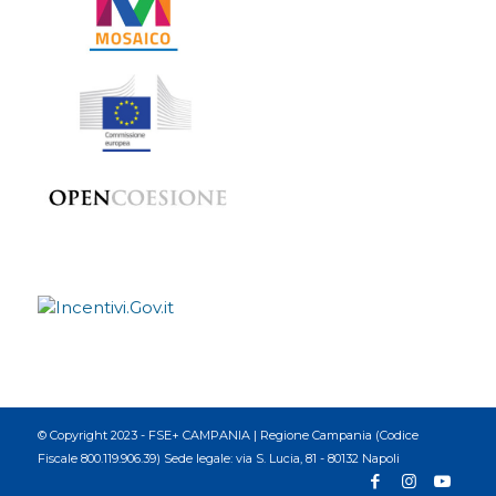
© Copyright 2023 - FSE+ CAMPANIA | Regione Campania (Codice
Fiscale 800.119.906.39) Sede legale: via S. Lucia, 81 - 80132 Napoli