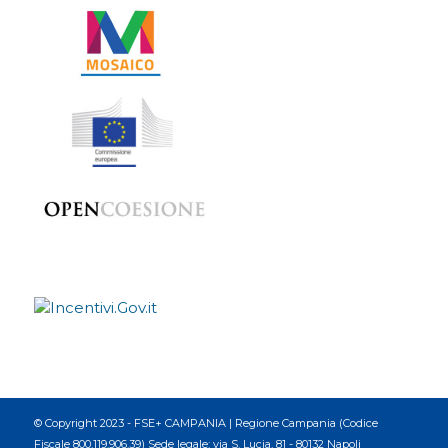
© Copyright 2023 - FSE+ CAMPANIA | Regione Campania (Codice
Fiscale 800.119.906.39) Sede legale: via S. Lucia, 81 - 80132 Napoli