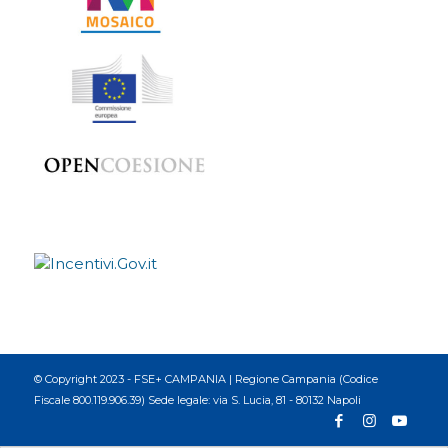
© Copyright 2023 - FSE+ CAMPANIA | Regione Campania (Codice
Fiscale 800.119.906.39) Sede legale: via S. Lucia, 81 - 80132 Napoli