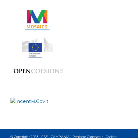
© Copyright 2023 - FSE+ CAMPANIA | Regione Campania (Codice