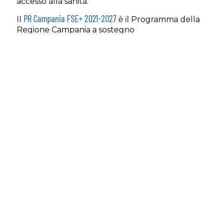
accesso alla sanità.
PR Campania FSE+ 2021-2027
Il
è il Programma della
Regione Campania a sostegno
dell’occupazione, dell’istruzione, della
formazione e dell’inclusione sociale dei cittadini
campani. La dotazione finanziaria è di €
1.438.496.089,00 dei quali € 1.006.947.262,00 di
risorse europee del FSE+ e € 431.548.827,00 di
fondi nazionali.
AREA RISERVATA