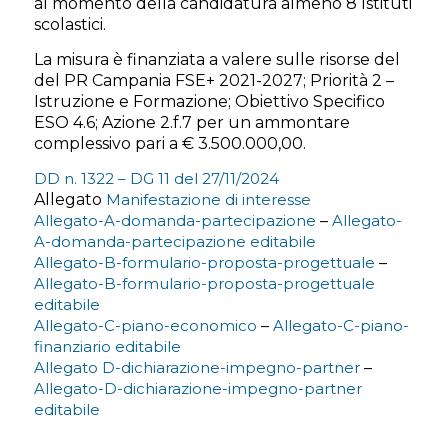
al momento della candidatura almeno 8 Istituti
scolastici.
La misura è finanziata a valere sulle risorse del
del PR Campania FSE+ 2021-2027; Priorità 2 –
Istruzione e Formazione; Obiettivo Specifico
ESO 4.6; Azione 2.f.7 per un ammontare
complessivo pari a € 3.500.000,00.
DD n. 1322 – DG 11 del 27/11/2024
Allegato
Manifestazione di interesse
Allegato-A-domanda-partecipazione
–
Allegato-
A-domanda-partecipazione editabile
Allegato-B-formulario-proposta-progettuale
–
Allegato-B-formulario-proposta-progettuale
editabile
Allegato-C-piano-economico
–
Allegato-C-piano-
finanziario editabile
Allegato D-dichiarazione-impegno-partner
–
Allegato-D-dichiarazione-impegno-partner
editabile